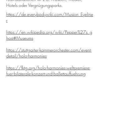
Hotels oder Vergnügungsparks.
https://de.everybodywiki.com/Musion_Eyeline
r
https://en.wikipedia.org/wiki/Pepper%27s_g
host#Museums
https://stuttgarter-kammerorchester.com/event-
detail/holo-harmonies
https://fktg.org/holo-harmonies-weltpremiere-
fuer-bilaterale-konzert-und-ballettauffuehrung